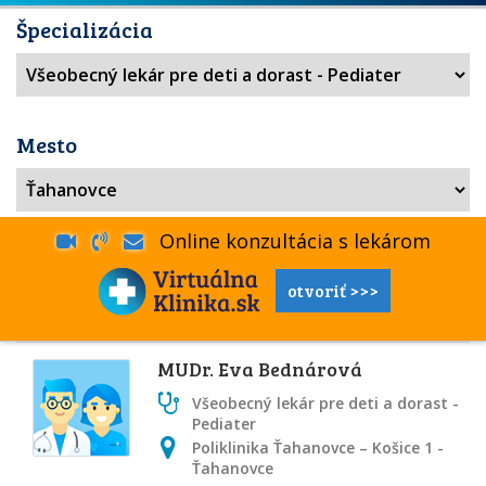
Špecializácia
Mesto
Online konzultácia s lekárom
otvoriť >>>
MUDr. Eva Bednárová
Všeobecný lekár pre deti a dorast -
Pediater
Poliklinika Ťahanovce – Košice 1 -
Ťahanovce