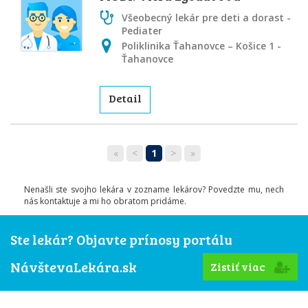
Všeobecný lekár pre deti a dorast -
Pediater
Poliklinika Ťahanovce – Košice 1 -
Ťahanovce
Detail
«
<
1
>
»
Nenašli ste svojho lekára v zozname lekárov? Povedzte mu, nech
nás kontaktuje a mi ho obratom pridáme.
Ste lekár? Objavte prínosy portálu
NávštevaLekára.sk
Zistiť viac