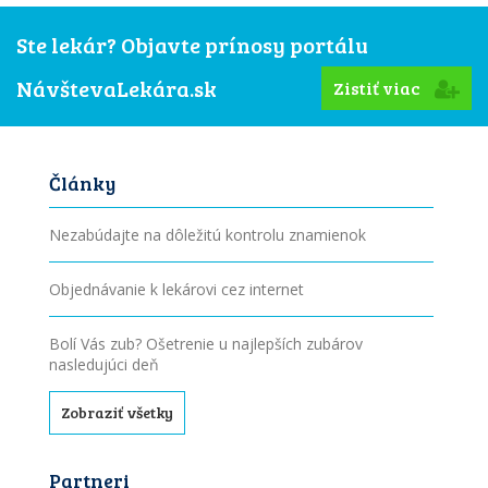
Ste lekár? Objavte prínosy portálu
NávštevaLekára.sk
Zistiť viac
Články
Nezabúdajte na dôležitú kontrolu znamienok
Objednávanie k lekárovi cez internet
Bolí Vás zub? Ošetrenie u najlepších zubárov
nasledujúci deň
Zobraziť všetky
Partneri