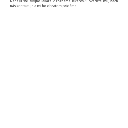
Nenašli ste svojho lekára v zozname lekárov? Povedzte mu, nech
nás kontaktuje a mi ho obratom pridáme.