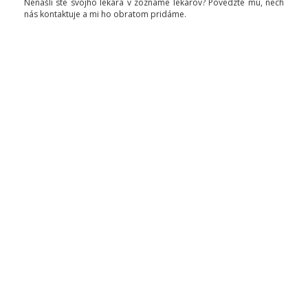
Nenašli ste svojho lekára v zozname lekárov? Povedzte mu, nech
nás kontaktuje a mi ho obratom pridáme.