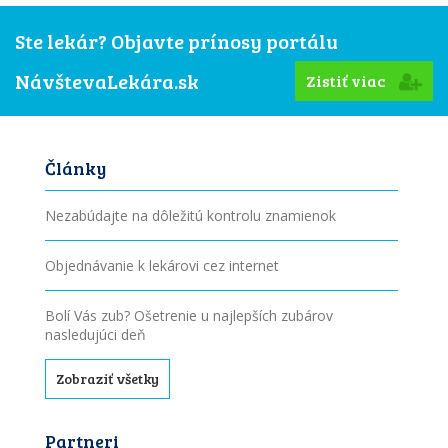
Ste lekár? Objavte prínosy portálu
NávštevaLekára.sk
Zistiť viac
Články
Nezabúdajte na dôležitú kontrolu znamienok
Objednávanie k lekárovi cez internet
Bolí Vás zub? Ošetrenie u najlepších zubárov
nasledujúci deň
Zobraziť všetky
Partneri