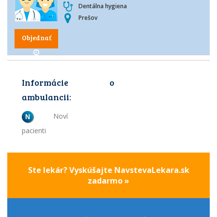
Dentálna hygiena
Prešov
Objednať
Informácie o
ambulancii:
Noví
N
pacienti
Ste lekár? Vyskúšajte NavstevaLekara.sk
zadarmo »