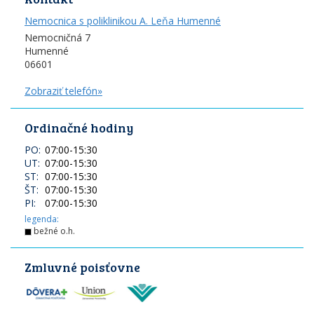
Nemocnica s poliklinikou A. Leňa Humenné
Nemocničná 7
Humenné
06601
Zobraziť telefón»
Ordinačné hodiny
PO:
07:00
-
15:30
UT:
07:00
-
15:30
ST:
07:00
-
15:30
ŠT:
07:00
-
15:30
PI:
07:00
-
15:30
legenda:
bežné o.h.
Zmluvné poisťovne