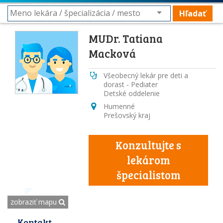
Hľadať
MUDr. Tatiana
Macková
Všeobecný lekár pre deti a
dorast - Pediater
Detské oddelenie
Humenné
Prešovský kraj
Konzultujte s
lekárom
špecialistom
zobraziť mapu
Kontakt