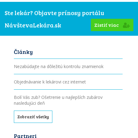
Ste lekár? Objavte prínosy portálu
NávštevaLekára.sk
Zistiť viac
Články
Nezabúdajte na dôležitú kontrolu znamienok
Objednávanie k lekárovi cez internet
Bolí Vás zub? Ošetrenie u najlepších zubárov
nasledujúci deň
Zobraziť všetky
Partneri