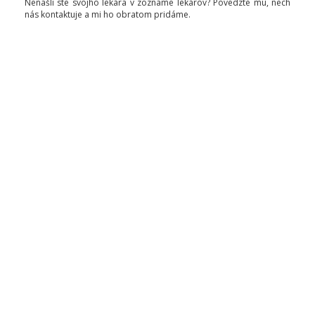
Nenašli ste svojho lekára v zozname lekárov? Povedzte mu, nech
nás kontaktuje a mi ho obratom pridáme.