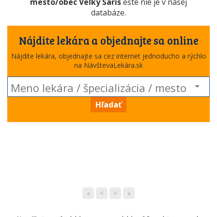
mesto/obec Veľký Šariš
ešte nie je v našej
databáze.
Nájdite lekára a objednajte sa online
Nájdite lekára, objednajte sa cez internet jednoducho a rýchlo
na NávštevaLekára.sk
Hľadať
«
<
>
»