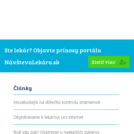
Ste lekár? Objavte prínosy portálu
NávštevaLekára.sk
Zistiť viac
Články
Nezabúdajte na dôležitú kontrolu znamienok
Objednávanie k lekárovi cez internet
Bolí Vás zub? Ošetrenie u najlepších zubárov