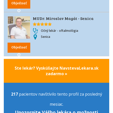
Objednať
MUDr. Miroslav Magát - Senica
Očný lekár - oftalmológia
Senica
Objednať
Ste lekár? Vyskúšajte NavstevaLekara.sk
zadarmo »
217
pacientov navštívilo tento profil za posledný
mesiac.
Upozornite Vášho lekára o možnosti