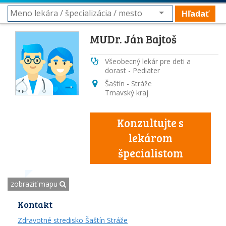
Hľadať
MUDr. Ján Bajtoš
Všeobecný lekár pre deti a
dorast - Pediater
Šaštín - Stráže
Trnavský kraj
Konzultujte s
lekárom
špecialistom
zobraziť mapu
Kontakt
Zdravotné stredisko Šaštín Stráže