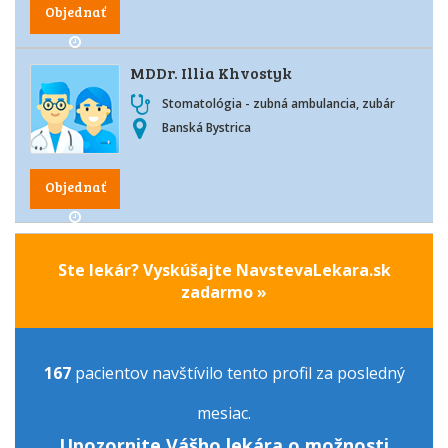
Objednať
MDDr. Illia Khvostyk
Stomatológia - zubná ambulancia, zubár
Banská Bystrica
Objednať
Ste lekár? Vyskúšajte NavstevaLekara.sk
zadarmo »
167
pacientov navštívilo tento profil za posledný
mesiac.
Upozornite Vášho lekára o možnosti