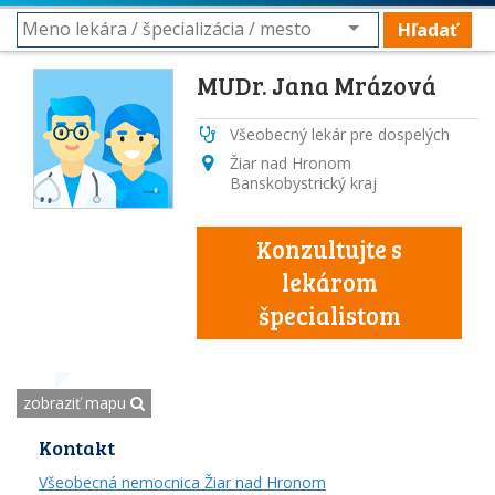
Hľadať
MUDr. Jana Mrázová
Všeobecný lekár pre dospelých
Žiar nad Hronom
Banskobystrický kraj
Konzultujte s
lekárom
špecialistom
zobraziť mapu
Kontakt
Všeobecná nemocnica Žiar nad Hronom