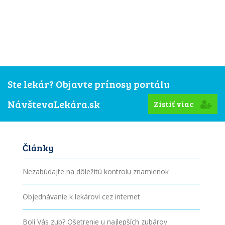
Ste lekár? Objavte prínosy portálu
NávštevaLekára.sk
Zistiť viac
Články
Nezabúdajte na dôležitú kontrolu znamienok
Objednávanie k lekárovi cez internet
Bolí Vás zub? Ošetrenie u najlepších zubárov