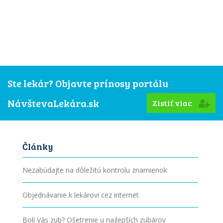
Ste lekár? Objavte prínosy portálu
NávštevaLekára.sk
Zistiť viac
Články
Nezabúdajte na dôležitú kontrolu znamienok
Objednávanie k lekárovi cez internet
Bolí Vás zub? Ošetrenie u najlepších zubárov