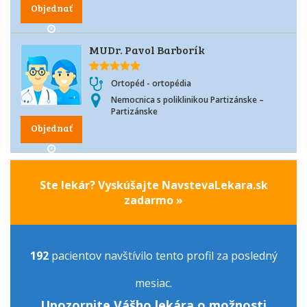
Objednať
MUDr. Pavol Barborík
Ortopéd - ortopédia
Nemocnica s poliklinikou Partizánske –
Partizánske
Objednať
Ste lekár? Vyskúšajte NavstevaLekara.sk
zadarmo »
192
pacientov navštívilo tento profil za posledný
mesiac.
Upozornite Vášho lekára o možnosti