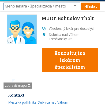
Hľadať
MUDr. Bohuslav Tholt
Všeobecný lekár pre dospelých
Dubnica nad Váhom
Trenčiansky kraj
Konzultujte s
lekárom
špecialistom
zobraziť mapu
Kontakt
Mestská poliklinika Dubnica nad Váhom