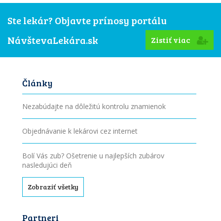
Ste lekár? Objavte prínosy portálu
NávštevaLekára.sk
Zistiť viac
Články
Nezabúdajte na dôležitú kontrolu znamienok
Objednávanie k lekárovi cez internet
Bolí Vás zub? Ošetrenie u najlepších zubárov
nasledujúci deň
Zobraziť všetky
Partneri