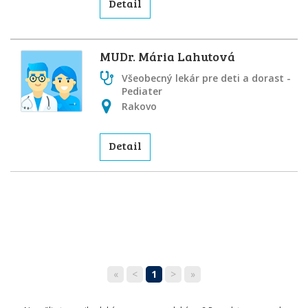
Detail
MUDr. Mária Lahutová
Všeobecný lekár pre deti a dorast -
Pediater
Rakovo
Detail
«
<
1
>
»