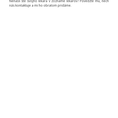
Nenašli ste svojho lekára v zozname lekárov? Povedzte mu, nech
nás kontaktuje a mi ho obratom pridáme.