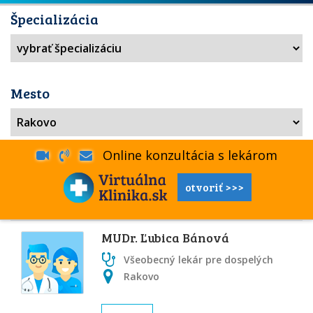
Špecializácia
Mesto
Online konzultácia s lekárom
otvoriť >>>
MUDr. Ľubica Bánová
Všeobecný lekár pre dospelých
Rakovo