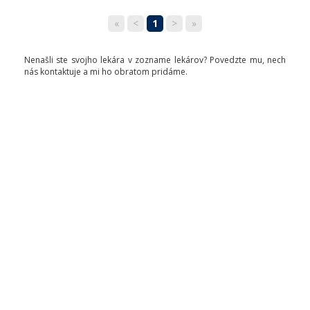
«
<
1
>
»
Nenašli ste svojho lekára v zozname lekárov? Povedzte mu, nech
nás kontaktuje a mi ho obratom pridáme.