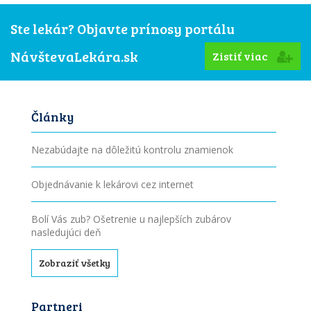
Ste lekár? Objavte prínosy portálu
NávštevaLekára.sk
Zistiť viac
Články
Nezabúdajte na dôležitú kontrolu znamienok
Objednávanie k lekárovi cez internet
Bolí Vás zub? Ošetrenie u najlepších zubárov
nasledujúci deň
Zobraziť všetky
Partneri