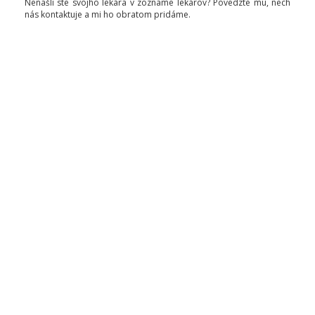
Nenašli ste svojho lekára v zozname lekárov? Povedzte mu, nech
nás kontaktuje a mi ho obratom pridáme.