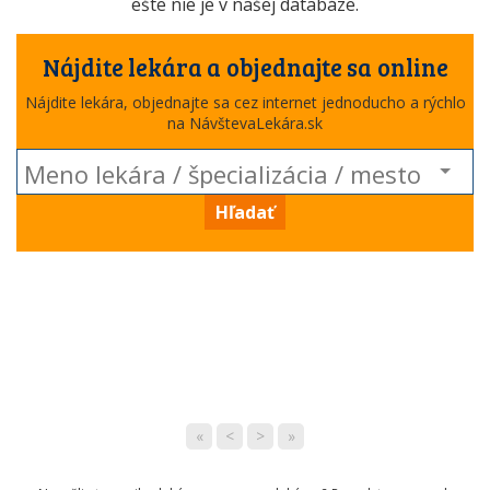
ešte nie je v našej databáze.
Nájdite lekára a objednajte sa online
Nájdite lekára, objednajte sa cez internet jednoducho a rýchlo
na NávštevaLekára.sk
Hľadať
«
<
>
»