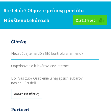
Ste lekár? Objavte prínosy portálu
NávštevaLekára.sk
Zistiť viac
Články
Nezabúdajte na dôležitú kontrolu znamienok
Objednávanie k lekárovi cez internet
Bolí Vás zub? Ošetrenie u najlepších zubárov
nasledujúci deň
Zobraziť všetky
Partneri