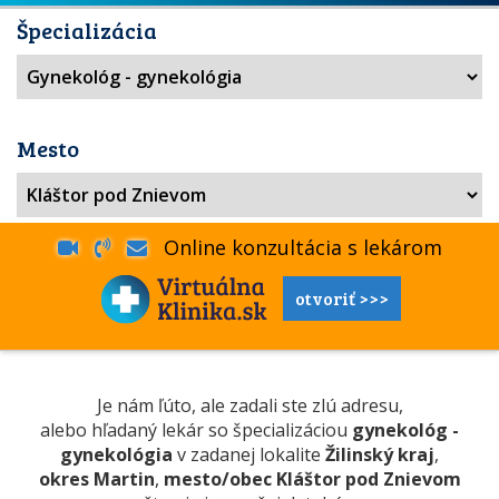
Špecializácia
Mesto
Online konzultácia s lekárom
otvoriť >>>
Je nám ľúto, ale zadali ste zlú adresu,
alebo hľadaný lekár so špecializáciou
gynekológ -
gynekológia
v zadanej lokalite
Žilinský kraj
,
okres Martin
,
mesto/obec Kláštor pod Znievom