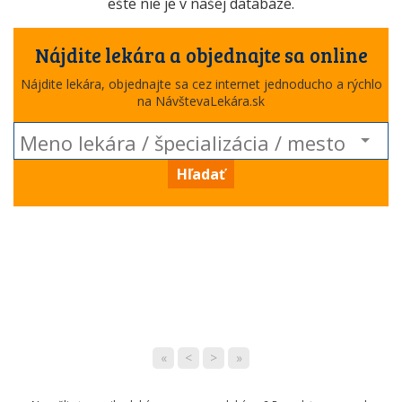
ešte nie je v našej databáze.
Nájdite lekára a objednajte sa online
Nájdite lekára, objednajte sa cez internet jednoducho a rýchlo
na NávštevaLekára.sk
Hľadať
«
<
>
»