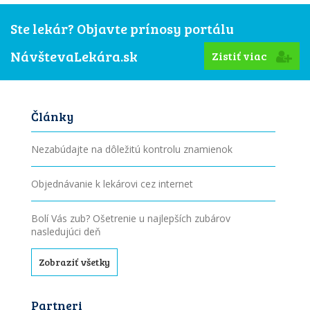
Ste lekár? Objavte prínosy portálu
NávštevaLekára.sk
Zistiť viac
Články
Nezabúdajte na dôležitú kontrolu znamienok
Objednávanie k lekárovi cez internet
Bolí Vás zub? Ošetrenie u najlepších zubárov
nasledujúci deň
Zobraziť všetky
Partneri