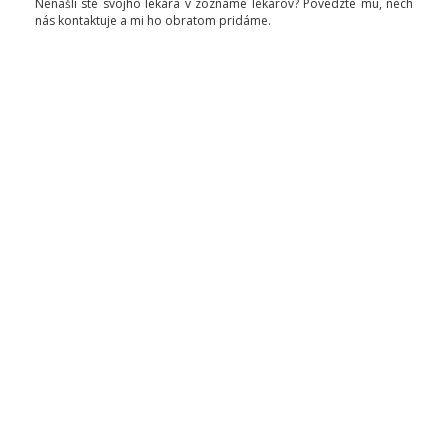
Nenašli ste svojho lekára v zozname lekárov? Povedzte mu, nech
nás kontaktuje a mi ho obratom pridáme.