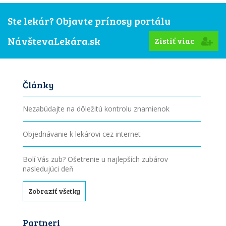
Ste lekár? Objavte prínosy portálu
NávštevaLekára.sk
Zistiť viac
Články
Nezabúdajte na dôležitú kontrolu znamienok
Objednávanie k lekárovi cez internet
Bolí Vás zub? Ošetrenie u najlepších zubárov
nasledujúci deň
Zobraziť všetky
Partneri