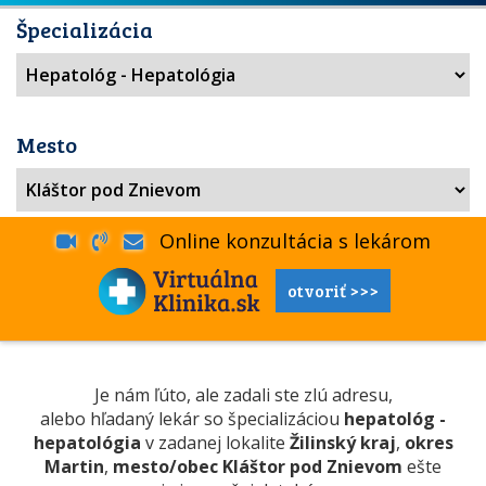
Špecializácia
Mesto
Online konzultácia s lekárom
otvoriť >>>
Je nám ľúto, ale zadali ste zlú adresu,
alebo hľadaný lekár so špecializáciou
hepatológ -
hepatológia
v zadanej lokalite
Žilinský kraj
,
okres
Martin
,
mesto/obec Kláštor pod Znievom
ešte