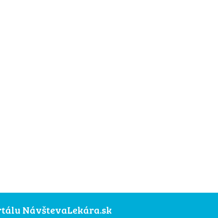
ortálu NávštevaLekára.sk