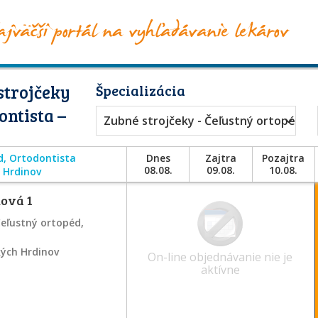
strojčeky
Špecializácia
ontista –
Zubné strojčeky - Čeľustný ortopéd, 
d, Ortodontista
Dnes
Zajtra
Pozajtra
08.08.
09.08.
10.08.
 Hrdinov
ová 1
Čeľustný ortopéd,
kých Hrdinov
On-line objednávanie nie je
aktívne