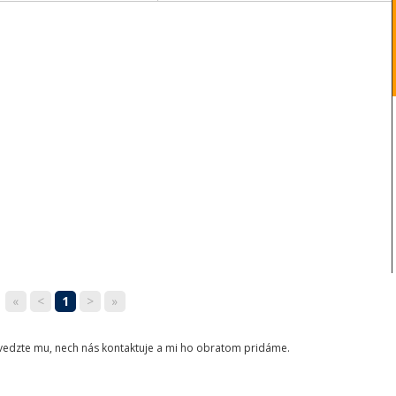
«
<
1
>
»
ovedzte mu, nech nás kontaktuje a mi ho obratom pridáme.