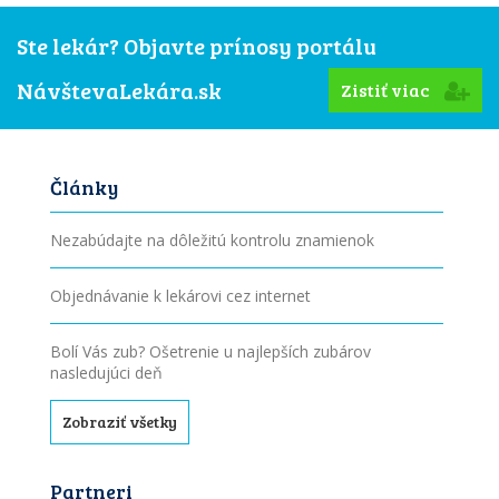
Ste lekár? Objavte prínosy portálu
NávštevaLekára.sk
Zistiť viac
Články
Nezabúdajte na dôležitú kontrolu znamienok
Objednávanie k lekárovi cez internet
Bolí Vás zub? Ošetrenie u najlepších zubárov
nasledujúci deň
Zobraziť všetky
Partneri