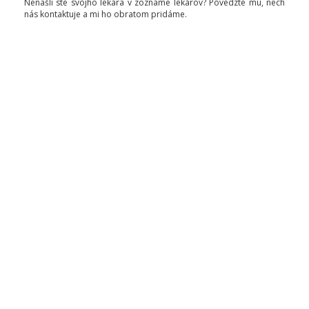
Nenašli ste svojho lekára v zozname lekárov? Povedzte mu, nech
nás kontaktuje a mi ho obratom pridáme.