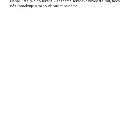
Nenašli ste svojho lekára v zozname lekárov? Povedzte mu, nech
nás kontaktuje a mi ho obratom pridáme.