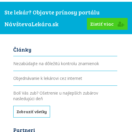
Ste lekár? Objavte prínosy portálu
NávštevaLekára.sk
Zistiť viac
Články
Nezabúdajte na dôležitú kontrolu znamienok
Objednávanie k lekárovi cez internet
Bolí Vás zub? Ošetrenie u najlepších zubárov
nasledujúci deň
Zobraziť všetky
Partneri