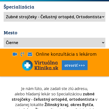
Špecializácia
Mesto
Online konzultácia s lekárom
otvoriť >>>
Je nám ľúto, ale zadali ste zlú adresu,
alebo hľadaný lekár so špecializáciou
zubné
strojčeky - čeľustný ortopéd, ortodontista
v
zadanej lokalite
Žilinský kraj
,
okres Bytča
,