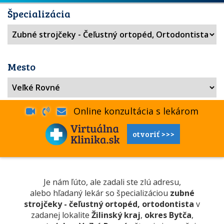
Špecializácia
Mesto
Online konzultácia s lekárom
otvoriť >>>
Je nám ľúto, ale zadali ste zlú adresu,
alebo hľadaný lekár so špecializáciou
zubné
strojčeky - čeľustný ortopéd, ortodontista
v
zadanej lokalite
Žilinský kraj
,
okres Bytča
,