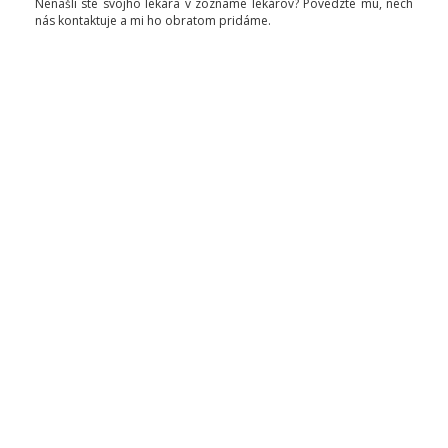
Nenašli ste svojho lekára v zozname lekárov? Povedzte mu, nech
nás kontaktuje a mi ho obratom pridáme.