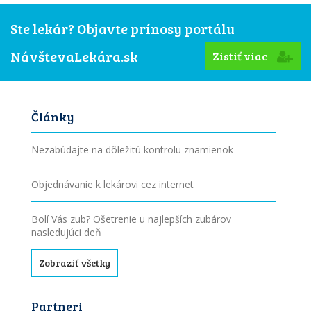
Ste lekár? Objavte prínosy portálu
NávštevaLekára.sk
Zistiť viac
Články
Nezabúdajte na dôležitú kontrolu znamienok
Objednávanie k lekárovi cez internet
Bolí Vás zub? Ošetrenie u najlepších zubárov
nasledujúci deň
Zobraziť všetky
Partneri