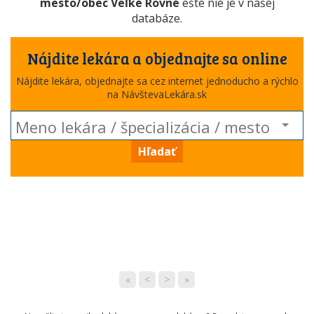
mesto/obec Veľké Rovné
ešte nie je v našej
databáze.
Nájdite lekára a objednajte sa online
Nájdite lekára, objednajte sa cez internet jednoducho a rýchlo
na NávštevaLekára.sk
Hľadať
«
<
>
»