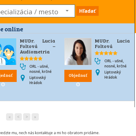
Hľadať
e online
MUDr. Lucia
MUDr. Lucia
Foltová –
Foltová
Audiometria
ORL - ušné,
nosné, krčné
ORL - ušné,
nosné, krčné
Liptovský
jednať
Objednať
Hrádok
Liptovský
Hrádok
«
<
>
»
ovedzte mu, nech nás kontaktuje a mi ho obratom pridáme.