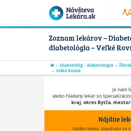
Zoznam lekárov – Diabeto
diabetológia – Veľké Rov
Diabetológ - diabetológia
Žilins
Veľké Rovné
Je nám ľú
alebo hľadaný lekár so špecializáci
kraj
,
okres Bytča
,
mesto/
Nájdite lek
Nájdite lekára, objednajte sa 