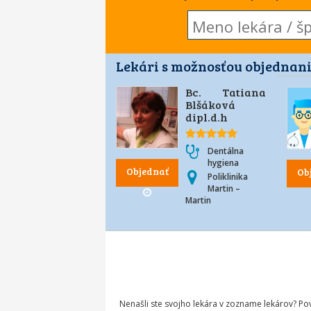
Lekári s možnosťou objednani
Bc. Tatiana
Blšáková
dipl.d.h
Dentálna
hygiena
Objednať
Ob
Poliklinika
Martin –
Martin
Nenašli ste svojho lekára v zozname lekárov? P