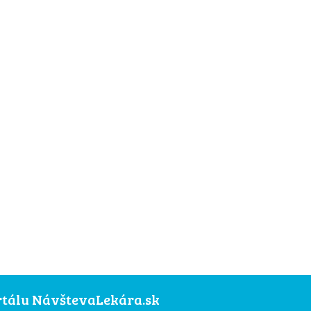
ortálu NávštevaLekára.sk