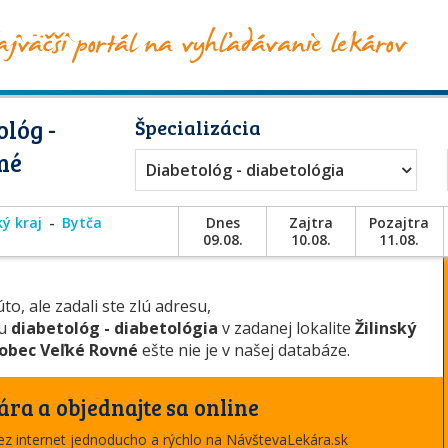
lóg -
Špecializácia
né
Diabetológ - diabetológia
ký kraj
Bytča
Dnes
Zajtra
Pozajtra
09.08.
10.08.
11.08.
to, ale zadali ste zlú adresu,
ou
diabetológ - diabetológia
v zadanej lokalite
Žilinský
obec Veľké Rovné
ešte nie je v našej databáze.
ára a objednajte sa online
cez internet jednoducho a rýchlo na NávštevaLekára.sk