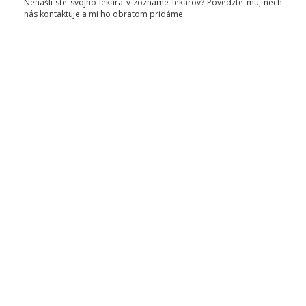
Nenašli ste svojho lekára v zozname lekárov? Povedzte mu, nech
nás kontaktuje a mi ho obratom pridáme.