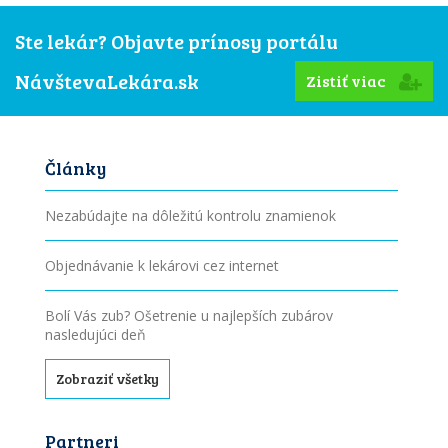
Ste lekár? Objavte prínosy portálu
NávštevaLekára.sk
Zistiť viac
Články
Nezabúdajte na dôležitú kontrolu znamienok
Objednávanie k lekárovi cez internet
Bolí Vás zub? Ošetrenie u najlepších zubárov
nasledujúci deň
Zobraziť všetky
Partneri