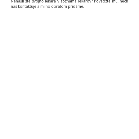
Nenašli ste svojho lekára v zozname lekárov? Povedzte mu, nech
nás kontaktuje a mi ho obratom pridáme.