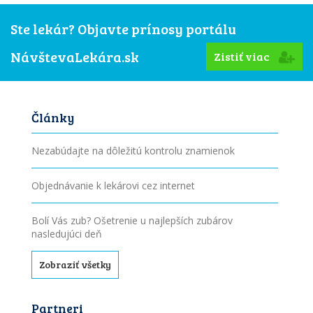
Ste lekár? Objavte prínosy portálu
NávštevaLekára.sk
Zistiť viac
Články
Nezabúdajte na dôležitú kontrolu znamienok
Objednávanie k lekárovi cez internet
Bolí Vás zub? Ošetrenie u najlepších zubárov
nasledujúci deň
Zobraziť všetky
Partneri