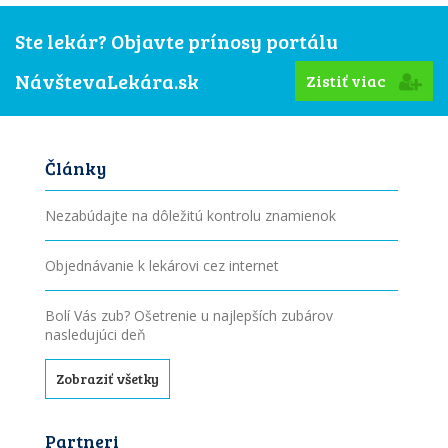
Ste lekár? Objavte prínosy portálu
NávštevaLekára.sk
Zistiť viac
Články
Nezabúdajte na dôležitú kontrolu znamienok
Objednávanie k lekárovi cez internet
Bolí Vás zub? Ošetrenie u najlepších zubárov
nasledujúci deň
Zobraziť všetky
Partneri