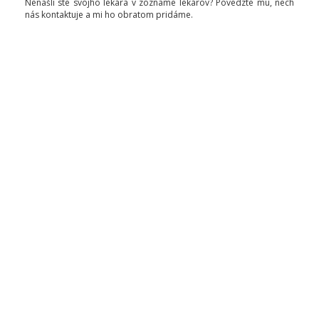
Nenašli ste svojho lekára v zozname lekárov? Povedzte mu, nech
nás kontaktuje a mi ho obratom pridáme.