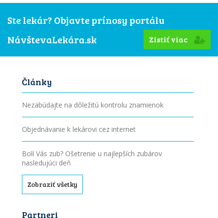
Ste lekár? Objavte prínosy portálu
NávštevaLekára.sk
Zistiť viac
Články
Nezabúdajte na dôležitú kontrolu znamienok
Objednávanie k lekárovi cez internet
Bolí Vás zub? Ošetrenie u najlepších zubárov
nasledujúci deň
Zobraziť všetky
Partneri