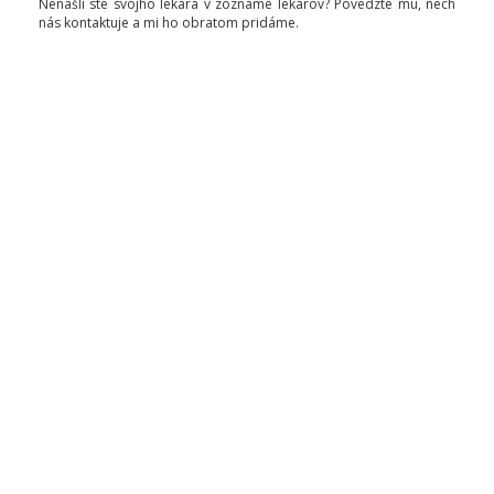
Nenašli ste svojho lekára v zozname lekárov? Povedzte mu, nech
nás kontaktuje a mi ho obratom pridáme.