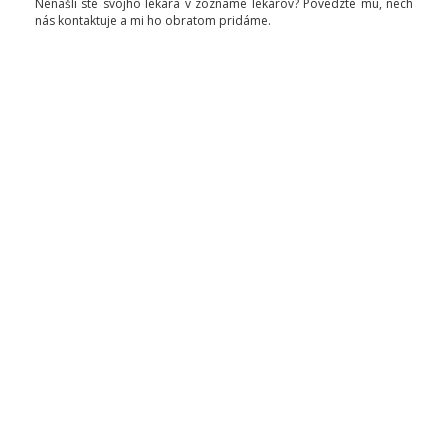
Nenašli ste svojho lekára v zozname lekárov? Povedzte mu, nech
nás kontaktuje a mi ho obratom pridáme.