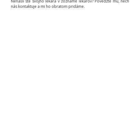
Nenašli ste svojho lekára v zozname lekárov? Povedzte mu, nech
nás kontaktuje a mi ho obratom pridáme.