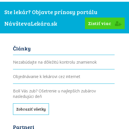
Ste lekár? Objavte prínosy portálu
NávštevaLekára.sk
Zistiť viac
Články
Nezabúdajte na dôležitú kontrolu znamienok
Objednávanie k lekárovi cez internet
Bolí Vás zub? Ošetrenie u najlepších zubárov
nasledujúci deň
Zobraziť všetky
Partneri