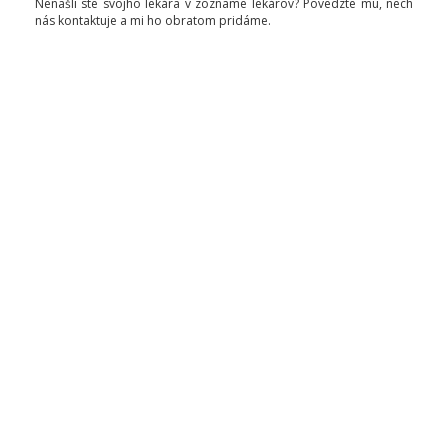
Nenašli ste svojho lekára v zozname lekárov? Povedzte mu, nech
nás kontaktuje a mi ho obratom pridáme.