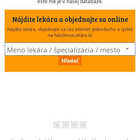
ešte nie je v našej databáze.
Nájdite lekára a objednajte sa online
Nájdite lekára, objednajte sa cez internet jednoducho a rýchlo
na NávštevaLekára.sk
Hľadať
«
<
>
»