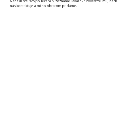
Nenašli ste svojho lekára v zozname lekárov? Povedzte mu, nech
nás kontaktuje a mi ho obratom pridáme.