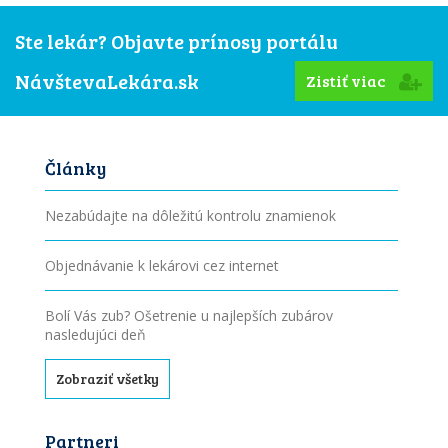
Ste lekár? Objavte prínosy portálu
NávštevaLekára.sk
Zistiť viac
Články
Nezabúdajte na dôležitú kontrolu znamienok
Objednávanie k lekárovi cez internet
Bolí Vás zub? Ošetrenie u najlepších zubárov
nasledujúci deň
Zobraziť všetky
Partneri