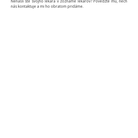
Nenašli ste svojho lekára v zozname lekárov? Povedzte mu, nech
nás kontaktuje a mi ho obratom pridáme.