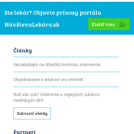
Ste lekár? Objavte prínosy portálu
NávštevaLekára.sk
Zistiť viac
Články
Nezabúdajte na dôležitú kontrolu znamienok
Objednávanie k lekárovi cez internet
Bolí Vás zub? Ošetrenie u najlepších zubárov
nasledujúci deň
Zobraziť všetky
Partneri