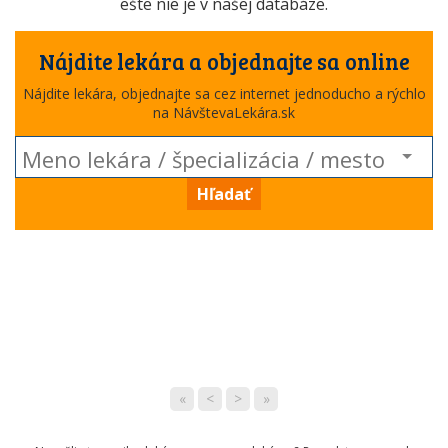
ešte nie je v našej databáze.
Nájdite lekára a objednajte sa online
Nájdite lekára, objednajte sa cez internet jednoducho a rýchlo
na NávštevaLekára.sk
Hľadať
«
<
>
»