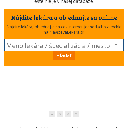
ešte nie je v našej databáze.
Nájdite lekára a objednajte sa online
Nájdite lekára, objednajte sa cez internet jednoducho a rýchlo
na NávštevaLekára.sk
Hľadať
«
<
>
»