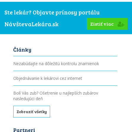
Ste lekár? Objavte prínosy portálu
NávštevaLekára.sk
Zistiť viac
Články
Nezabúdajte na dôležitú kontrolu znamienok
Objednávanie k lekárovi cez internet
Bolí Vás zub? Ošetrenie u najlepších zubárov
nasledujúci deň
Zobraziť všetky
Partneri