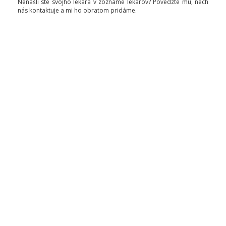
Nenašli ste svojho lekára v zozname lekárov? Povedzte mu, nech
nás kontaktuje a mi ho obratom pridáme.