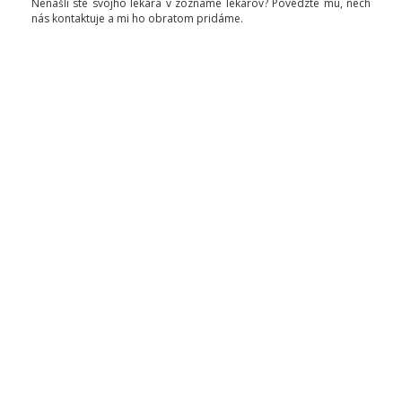
Nenašli ste svojho lekára v zozname lekárov? Povedzte mu, nech
nás kontaktuje a mi ho obratom pridáme.