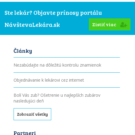
Ste lekár? Objavte prínosy portálu
NávštevaLekára.sk
Zistiť viac
Články
Nezabúdajte na dôležitú kontrolu znamienok
Objednávanie k lekárovi cez internet
Bolí Vás zub? Ošetrenie u najlepších zubárov
nasledujúci deň
Zobraziť všetky
Partneri