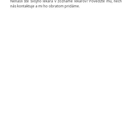
Nenašli ste svojho lekára v zozname lekárov? Povedzte mu, nech
nás kontaktuje a mi ho obratom pridáme.