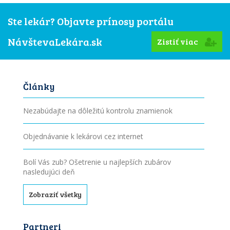
Ste lekár? Objavte prínosy portálu
NávštevaLekára.sk
Zistiť viac
Články
Nezabúdajte na dôležitú kontrolu znamienok
Objednávanie k lekárovi cez internet
Bolí Vás zub? Ošetrenie u najlepších zubárov
nasledujúci deň
Zobraziť všetky
Partneri