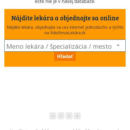
ešte nie je v našej databáze.
Nájdite lekára a objednajte sa online
Nájdite lekára, objednajte sa cez internet jednoducho a rýchlo
na NávštevaLekára.sk
Hľadať
«
<
>
»