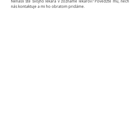
Nenašli ste svojho lekára v zozname lekárov? Povedzte mu, nech
nás kontaktuje a mi ho obratom pridáme.