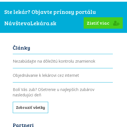
Ste lekár? Objavte prínosy portálu
NávštevaLekára.sk
Zistiť viac
Články
Nezabúdajte na dôležitú kontrolu znamienok
Objednávanie k lekárovi cez internet
Bolí Vás zub? Ošetrenie u najlepších zubárov
nasledujúci deň
Zobraziť všetky
Partneri