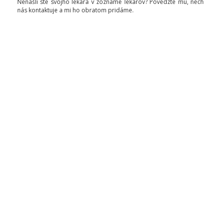
Nenašli ste svojho lekára v zozname lekárov? Povedzte mu, nech
nás kontaktuje a mi ho obratom pridáme.