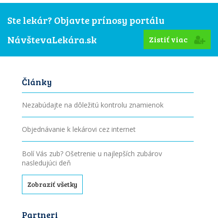
Ste lekár? Objavte prínosy portálu
NávštevaLekára.sk
Zistiť viac
Články
Nezabúdajte na dôležitú kontrolu znamienok
Objednávanie k lekárovi cez internet
Bolí Vás zub? Ošetrenie u najlepších zubárov
nasledujúci deň
Zobraziť všetky
Partneri