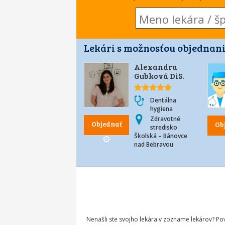
Lekári s možnosťou objednani
Alexandra
Gubková DiS.
Dentálna
hygiena
Zdravotné
Objednať
Ob
stredisko
Školská – Bánovce
nad Bebravou
Nenašli ste svojho lekára v zozname lekárov? P