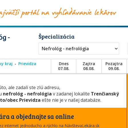
g -
Špecializácia
Nefrológ - nefrológia
ky kraj
Prievidza
Dnes
Zajtra
Pozajtra
07.08.
08.08.
09.08.
to, ale zadali ste zlú adresu,
ou
nefrológ - nefrológia
v zadanej lokalite
Trenčianský
to/obec Prievidza
ešte nie je v našej databáze.
ára a objednajte sa online
cez internet jednoducho a rýchlo na NávštevaLekára.sk