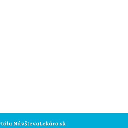
ortálu NávštevaLekára.sk