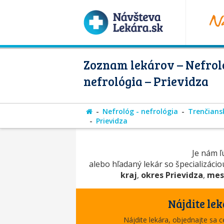
Zoznam lekárov – Nefroló
nefrológia – Prievidza
Nefrológ - nefrológia
Trenčians
Prievidza
Je nám ľú
alebo hľadaný lekár so špecializáci
kraj
,
okres Prievidza
,
mes
Nájdite lek
Nájdite lekára, objednajte sa 