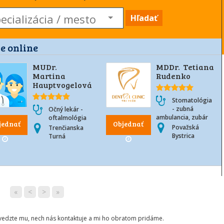
Hľadať
e online
MUDr.
MDDr. Tetiana
Martina
Rudenko
Hauptvogelová
Stomatológia
- zubná
Očný lekár -
ambulancia, zubár
oftalmológia
jednať
Objednať
Považská
Trenčianska
Bystrica
Turná
«
<
>
»
ovedzte mu, nech nás kontaktuje a mi ho obratom pridáme.