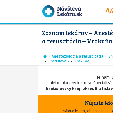
Zoznam lekárov – Anesté
a resuscitácia – Vrakuňa
Anestéziológia a resuscitácia
Br
Bratislava 2
Vrakuňa
Je nám ľú
alebo hľadaný lekár so špecializá
Bratislavský kraj
,
okres Bratislav
Nájdite lek
Nájdite lekára, objednajte sa 