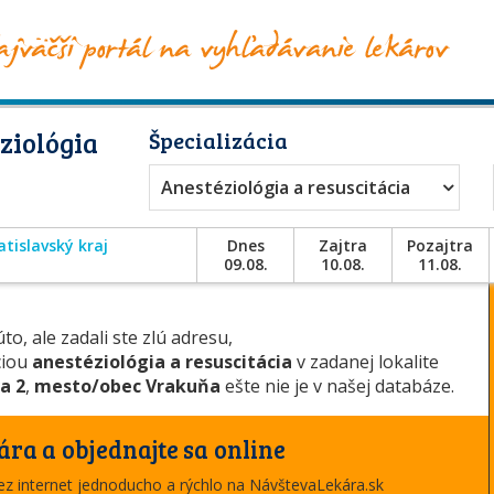
ziológia
Špecializácia
Anestéziológia a resuscitácia
atislavský kraj
Dnes
Zajtra
Pozajtra
09.08.
10.08.
11.08.
to, ale zadali ste zlú adresu,
ciou
anestéziológia a resuscitácia
v zadanej lokalite
a 2
,
mesto/obec Vrakuňa
ešte nie je v našej databáze.
ára a objednajte sa online
cez internet jednoducho a rýchlo na NávštevaLekára.sk