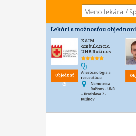
Lekári s možnosťou objednani
KAIM
ambulancia
UNB Ružinov
Anestéziológia a
Objednať
Ob
resuscitácia
Nemocnica
Ružinov - UNB
– Bratislava 2 -
Ružinov