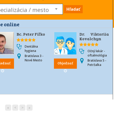
Hľadať
e online
Bc. Peter Fiľko
Dr. Viktoriia
Kovalchyn
Dentálna
hygiena
Očný lekár -
oftalmológia
Bratislava 3 -
Nové Mesto
Bratislava 5 -
jednať
Objednať
Petržalka
«
<
>
»