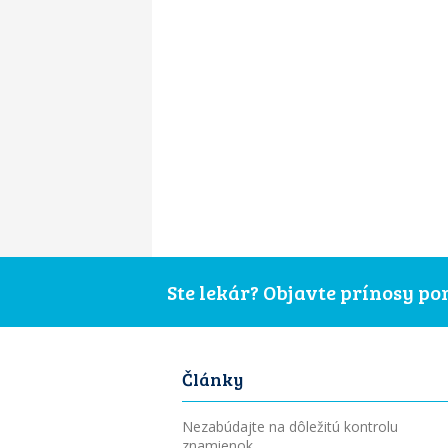
Ste lekár? Objavte prínosy p
Články
Nezabúdajte na dôležitú kontrolu
znamienok