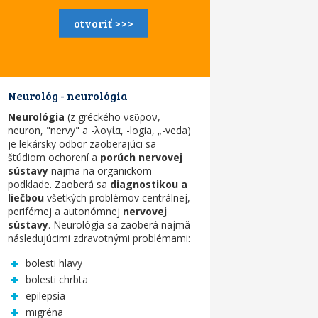
otvoriť >>>
Neurológ - neurológia
Neurológia
(z gréckého νεῦρον,
neuron, "nervy" a -λογία, -logia, „-veda)
je lekársky odbor zaoberajúci sa
štúdiom ochorení a
porúch nervovej
sústavy
najmä na organickom
podklade. Zaoberá sa
diagnostikou a
liečbou
všetkých problémov centrálnej,
periférnej a autonómnej
nervovej
sústavy
. Neurológia sa zaoberá najmä
následujúcimi zdravotnými problémami:
bolesti hlavy
bolesti chrbta
epilepsia
migréna