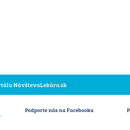
ortálu NávštevaLekára.sk
Podporte nás na Facebooku
P