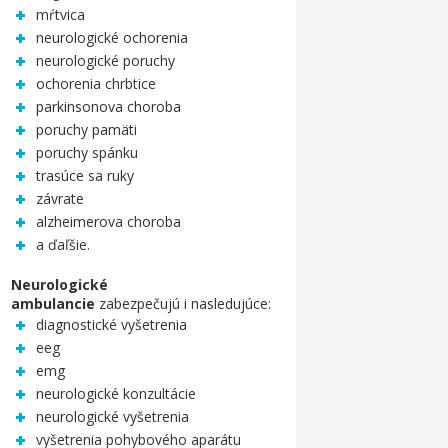
mŕtvica
neurologické ochorenia
neurologické poruchy
ochorenia chrbtice
parkinsonova choroba
poruchy pamäti
poruchy spánku
trasúce sa ruky
závrate
alzheimerova choroba
a ďaľšie.
Neurologické
ambulancie
zabezpečujú i nasledujúce:
diagnostické vyšetrenia
eeg
emg
neurologické konzultácie
neurologické vyšetrenia
vyšetrenia pohybového aparátu