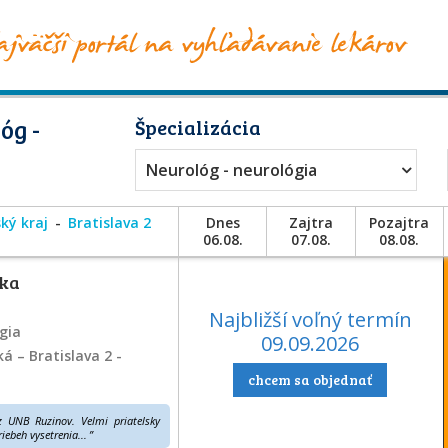
óg -
Špecializácia
Neurológ - neurológia
ský kraj
Bratislava 2
Dnes
Zajtra
Pozajtra
06.08.
07.08.
08.08.
-
-
-
rka
-
-
-
Najbližší voľný termín
gia
09.09.2026
-
-
-
ká – Bratislava 2 -
chcem sa objednať
-
-
-
z UNB Ruzinov. Velmi priatelsky
-
-
-
iebeh vysetrenia...