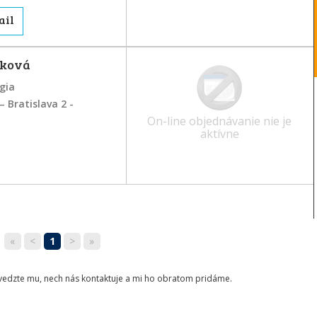
-
-
-
ail
tková
gia
– Bratislava 2 -
On-line objednávanie nie je
aktívne
«
<
1
>
»
ovedzte mu, nech nás kontaktuje a mi ho obratom pridáme.