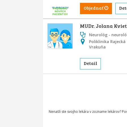
Objednať
Det
18-99 ROKOV
PRIJÍMAME
NOVÝCH
PACIENTOV
MUDr. Jolana Kvie
Neurológ - neuroló
Poliklinika Rajecká 
Vrakuňa
Detail
Nenašli ste svojho lekára v zozname lekárov? P