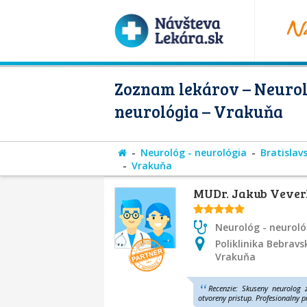
Zoznam lekárov – Neurol
neurológia – Vrakuňa
Neurológ - neurológia
Bratislav
Vrakuňa
MUDr. Jakub Veve
Neurológ - neuroló
Poliklinika Bebravs
Vrakuňa
Recenzie: Skuseny neurolog 
otvoreny pristup. Profesionalny pr