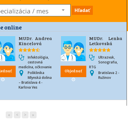
Hľadať
e online
MUDr. Andrea
MUDr. Lenka
Kincelová
Letkovská
Infektológia,
Ultrazvuk,
cestovná
Sonografia,
medicína, očkovanie
RTG
jednať
Objednať
Poliklinika
Bratislava 2 -
Mlynská dolina
Ružinov
– Bratislava 4 -
Karlova Ves
«
<
>
»