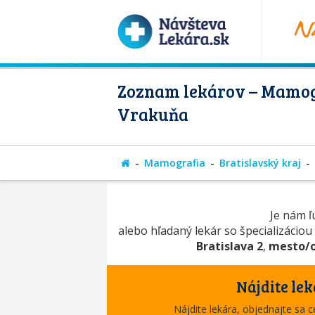
Zoznam lekárov – Mamog
Vrakuňa
Mamografia
Bratislavský kraj
Je nám ľú
alebo hľadaný lekár so špecializáciou
Bratislava 2
,
mesto/
Nájdite lek
Nájdite lekára, objednajte sa 