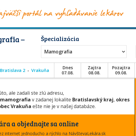
rafia –
Špecializácia
Mamografia
Dnes
Zajtra
Pozajtra
Bratislava 2
Vrakuňa
07.08.
08.08.
09.08.
to, ale zadali ste zlú adresu,
mamografia
v zadanej lokalite
Bratislavský kraj
,
okres
obec Vrakuňa
ešte nie je v našej databáze.
ára a objednajte sa online
cez internet jednoducho a rýchlo na NávštevaLekára.sk