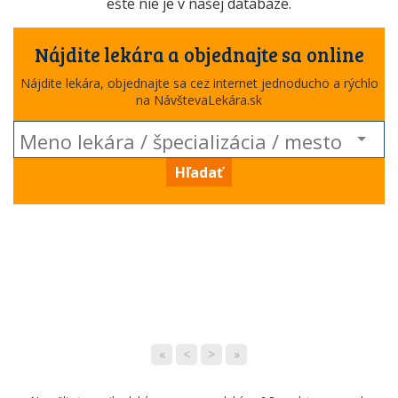
ešte nie je v našej databáze.
Nájdite lekára a objednajte sa online
Nájdite lekára, objednajte sa cez internet jednoducho a rýchlo
na NávštevaLekára.sk
Hľadať
«
<
>
»