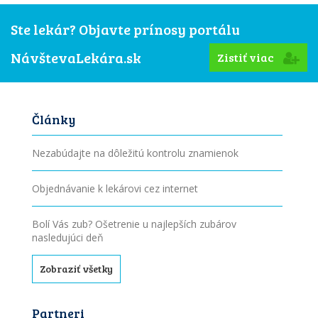
Ste lekár? Objavte prínosy portálu
NávštevaLekára.sk
Zistiť viac
Články
Nezabúdajte na dôležitú kontrolu znamienok
Objednávanie k lekárovi cez internet
Bolí Vás zub? Ošetrenie u najlepších zubárov
nasledujúci deň
Zobraziť všetky
Partneri