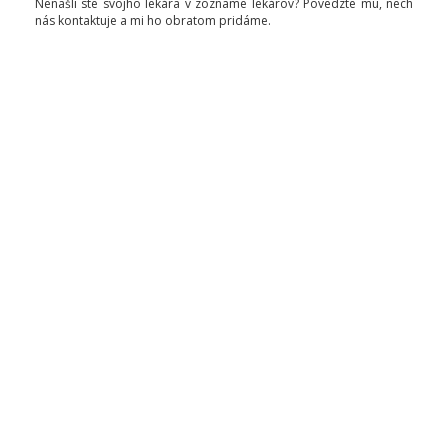
Nenašli ste svojho lekára v zozname lekárov? Povedzte mu, nech
nás kontaktuje a mi ho obratom pridáme.