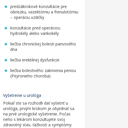
predzákrokové konzultácie pre
obriezku, vazektómiu a frenulotómiu
– operáciu uzdičky
konzultácie pred operáciou
hydrokély alebo varikokély
liečba chronickej bolesti panvového
dna
liečba erektilnej dysfunkcie
liečba bolestivého zakrivenia penisu
(Peyronieho choroba)
Vyšetrenie u urológa
Pokiaľ ste sa rozhodli dať vyšetriť u
urológa, prvým krokom je objednať sa
na prvé
urologické vyšetrenie
. Počas
neho s lekárom konzultujete svoj
zdravotný stav, ťažkosti a symptómy.