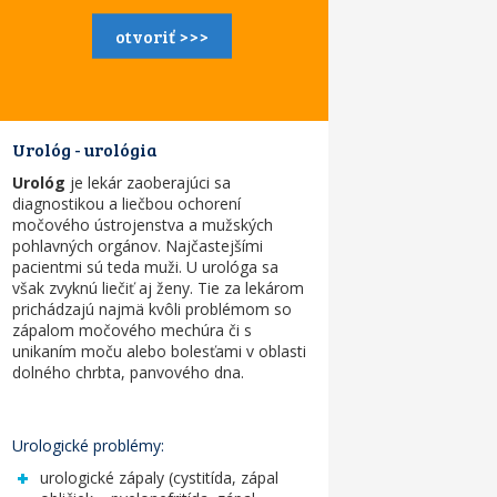
otvoriť >>>
Urológ - urológia
Urológ
je lekár zaoberajúci sa
diagnostikou a liečbou ochorení
močového ústrojenstva a mužských
pohlavných orgánov. Najčastejšími
pacientmi sú teda muži. U urológa sa
však zvyknú liečiť aj ženy. Tie za lekárom
prichádzajú najmä kvôli problémom so
zápalom močového mechúra či s
unikaním moču alebo bolesťami v oblasti
dolného chrbta, panvového dna.
Urologické problémy:
urologické zápaly (cystitída, zápal