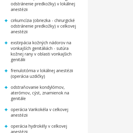
odstránenie predkožky) v lokálnej
anestézii
cirkumcízia (obriezka - chirurgické
odstránenie predkožky) v celkovej
anestézii
exstirpácia kožných nádorov na
vonkajších genitáliách - sutúra
kožnej rany v oblasti vonkajšich
genitálii
frenulotómia v lokálnej anestézii
(operácia uzdičky)
odstraňovanie kondylómov,
aterómov, cýst, znamienok na
genitále
operácia Varikokéla v celkovej
anestézii
operácia hydrokély v celkovej
anestézii