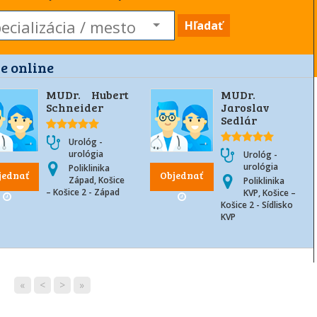
Hľadať
e online
MUDr. Hubert
MUDr.
Schneider
Jaroslav
Sedlár
Urológ -
urológia
Urológ -
urológia
Poliklinika
jednať
Objednať
Západ, Košice
Poliklinika
– Košice 2 - Západ
KVP, Košice –
Košice 2 - Sídlisko
KVP
«
<
>
»