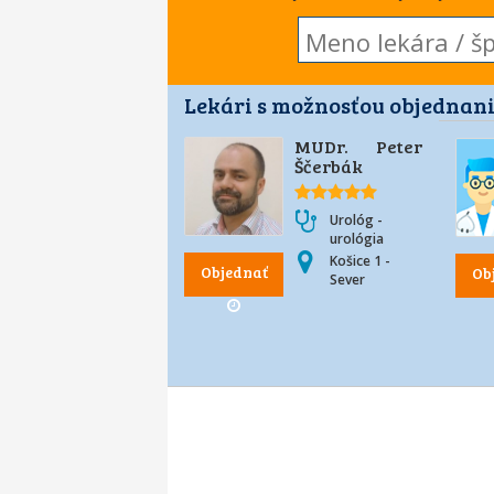
Lekári s možnosťou objednani
MUDr. Peter
Ščerbák
Urológ -
urológia
Košice 1 -
Objednať
Ob
Sever