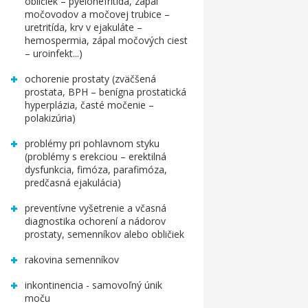
obličiek – pyelonefritída, zápal
močovodov a močovej trubice –
uretritída, krv v ejakuláte –
hemospermia, zápal močových ciest
– uroinfekt...)
ochorenie prostaty (zväčšená
prostata, BPH – benígna prostatická
hyperplázia, časté močenie –
polakizúria)
problémy pri pohlavnom styku
(problémy s erekciou – erektilná
dysfunkcia, fimóza, parafimóza,
predčasná ejakulácia)
preventívne vyšetrenie a včasná
diagnostika ochorení a nádorov
prostaty, semenníkov alebo obličiek
rakovina semenníkov
inkontinencia - samovoľný únik
moču