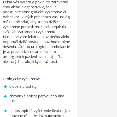
Lekár vás vyšetrí a pokiaľ to zdravotný
stav alebo diagnostika vyžaduje,
podstúpite sonografické vyšetrenie či
odber krvi. V iných prípadoch vás urológ
môže požiadať, aby ste na ďalšie
vyšetrenie priniesli moč alebo ejakulát
kvôli laboratórnemu vyšetreniu.
Následne vám lekár nastaví liečbu alebo
odporučí ďalší postup a navrhne možné
riešenia. Úlohou
urologickej ambulancie
je aj preventívna starostlivosť o
urologických pacientov, ale aj liečba
niektorých urologických ťažkostí.
Urologické vyšetrenia:
biopsia prostaty
chronická bolesť panvového dna
CPPS
endoskopické vyšetrenie flexibilným
(ohybným) aj rigidným (pevným)