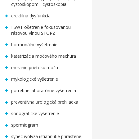
cystoskopom - cystoskopia
erektilná dysfunkcia
FSWT ošetrenie fokusovanou
rázovou vlnou STORZ
hormonálne vyšetrenie
katetrizácia močového mechúra
meranie prietoku moču
mykologické vyšetrenie
potrebné laboratórne vyšetrenia
preventívna urologická prehliadka
sonografické vyšetrenie
spermiogram
synechyolýza (stiahnutie prirastenej