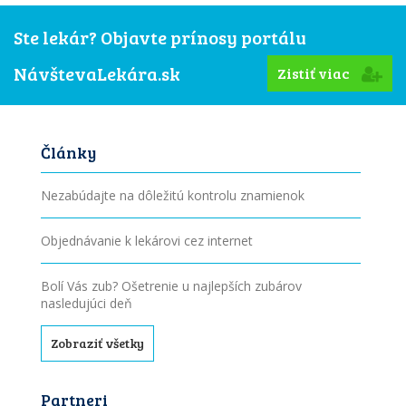
Ste lekár? Objavte prínosy portálu
NávštevaLekára.sk
Zistiť viac
Články
Nezabúdajte na dôležitú kontrolu znamienok
Objednávanie k lekárovi cez internet
Bolí Vás zub? Ošetrenie u najlepších zubárov
nasledujúci deň
Zobraziť všetky
Partneri