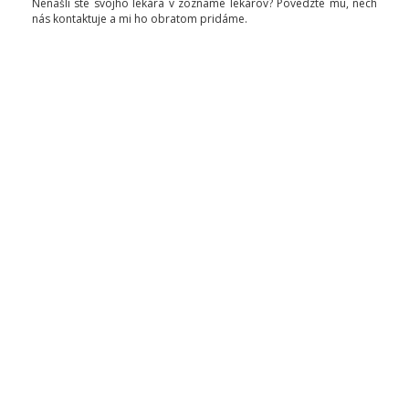
Nenašli ste svojho lekára v zozname lekárov? Povedzte mu, nech
nás kontaktuje a mi ho obratom pridáme.