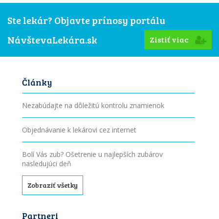
Ste lekár? Objavte prínosy portálu
NávštevaLekára.sk
Zistiť viac
Články
Nezabúdajte na dôležitú kontrolu znamienok
Objednávanie k lekárovi cez internet
Bolí Vás zub? Ošetrenie u najlepších zubárov
nasledujúci deň
Zobraziť všetky
Partneri