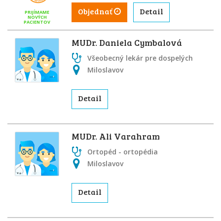
Objednať
Detail
PRIJÍMAME
NOVÝCH
PACIENTOV
MUDr. Daniela Cymbalová
Všeobecný lekár pre dospelých
Miloslavov
Detail
MUDr. Ali Varahram
Ortopéd - ortopédia
Miloslavov
Detail