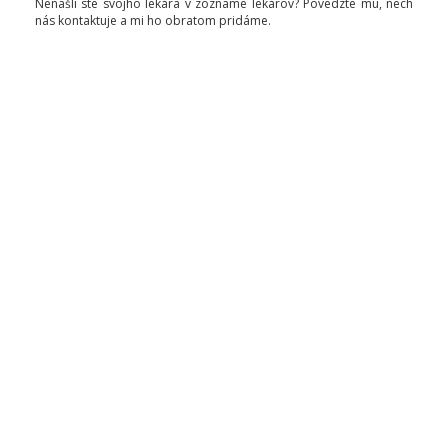
Nenašli ste svojho lekára v zozname lekárov? Povedzte mu, nech
nás kontaktuje a mi ho obratom pridáme.