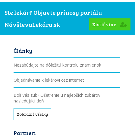
Ste lekár? Objavte prínosy portálu
NávštevaLekára.sk
Zistiť viac
Články
Nezabúdajte na dôležitú kontrolu znamienok
Objednávanie k lekárovi cez internet
Bolí Vás zub? Ošetrenie u najlepších zubárov
nasledujúci deň
Zobraziť všetky
Partneri