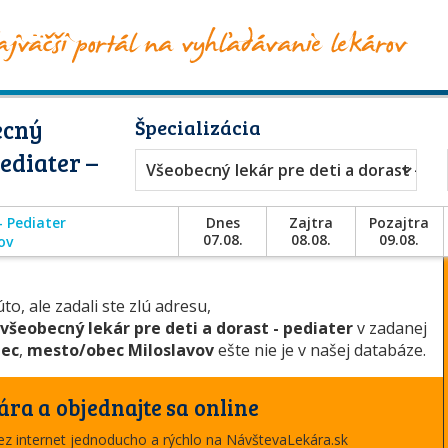
ecný
Špecializácia
Pediater –
Všeobecný lekár pre deti a dorast - Pe
- Pediater
Dnes
Zajtra
Pozajtra
07.08.
08.08.
09.08.
ov
to, ale zadali ste zlú adresu,
všeobecný lekár pre deti a dorast - pediater
v zadanej
nec
,
mesto/obec Miloslavov
ešte nie je v našej databáze.
ára a objednajte sa online
cez internet jednoducho a rýchlo na NávštevaLekára.sk