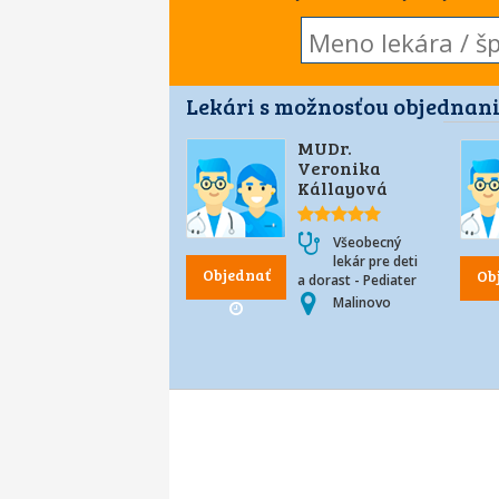
Lekári s možnosťou objednani
MUDr.
Veronika
Kállayová
Všeobecný
lekár pre deti
Objednať
Ob
a dorast - Pediater
Malinovo