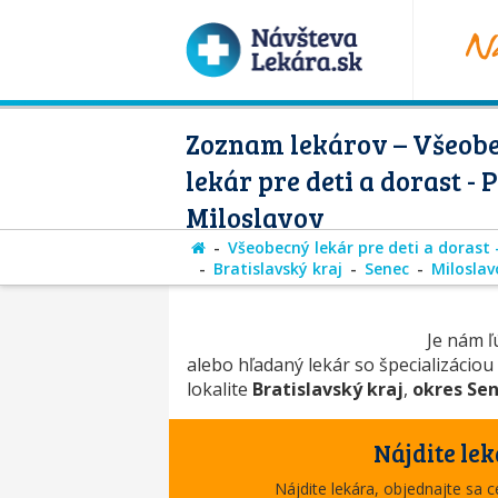
Zoznam lekárov – Všeob
lekár pre deti a dorast - 
Miloslavov
Všeobecný lekár pre deti a dorast 
Bratislavský kraj
Senec
Miloslav
Je nám ľú
alebo hľadaný lekár so špecializáciou
lokalite
Bratislavský kraj
,
okres Se
Nájdite lek
Nájdite lekára, objednajte sa 