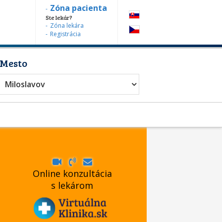
Zóna pacienta
Ste lekár?
Zóna lekára
Registrácia
Mesto
diater
Miloslavov
Online konzultácia
s lekárom