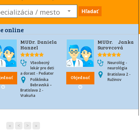
Hľadať
e online
MUDr. Daniela
MUDr. Janka
Hanzel
Surovcová
Všeobecný
Neurológ -
lekár pre deti
neurológia
a dorast - Pediater
Bratislava 2 -
jednať
Objednať
Poliklinika
Ružinov
Bebravská –
Bratislava 2 -
Vrakuňa
«
<
>
»