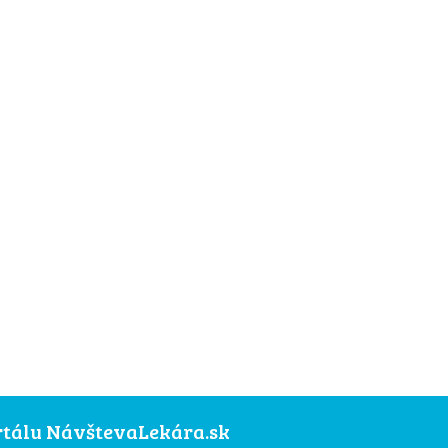
ortálu NávštevaLekára.sk