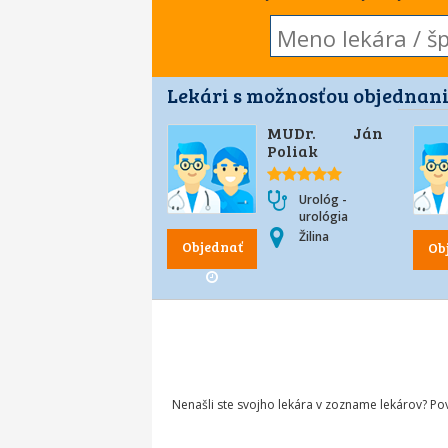
Lekári s možnosťou objednani
MUDr. Ján
Poliak
Urológ -
urológia
Žilina
Objednať
Ob
Nenašli ste svojho lekára v zozname lekárov? P