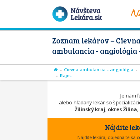
Zoznam lekárov – Cievn
ambulancia - angiológia 
Cievna ambulancia - angiológia
Rajec
Je nám ľú
alebo hľadaný lekár so špecializác
Žilinský kraj
,
okres Žilina
,
Nájdite lek
Nájdite lekára, objednajte sa 