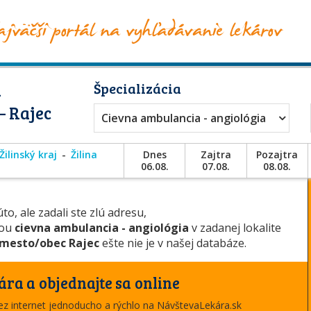
a
Špecializácia
– Rajec
Cievna ambulancia - angiológia
Žilinský kraj
Žilina
Dnes
Zajtra
Pozajtra
06.08.
07.08.
08.08.
to, ale zadali ste zlú adresu,
iou
cievna ambulancia - angiológia
v zadanej lokalite
mesto/obec Rajec
ešte nie je v našej databáze.
ára a objednajte sa online
cez internet jednoducho a rýchlo na NávštevaLekára.sk