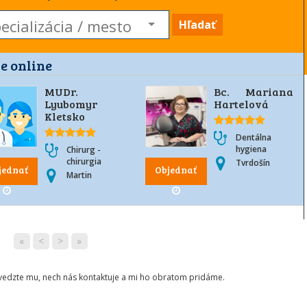
Hľadať
e online
MUDr.
Bc. Mariana
Lyubomyr
Hartelová
Kletsko
Dentálna
hygiena
Chirurg -
chirurgia
Tvrdošín
jednať
Objednať
Martin
«
<
>
»
ovedzte mu, nech nás kontaktuje a mi ho obratom pridáme.