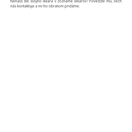
Nenašli ste svojho lekára v zozname lekárov? Povedzte mu, nech
nás kontaktuje a mi ho obratom pridáme.