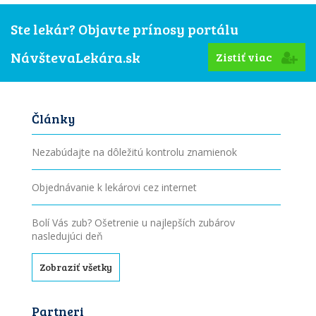
Ste lekár? Objavte prínosy portálu
NávštevaLekára.sk
Zistiť viac
Články
Nezabúdajte na dôležitú kontrolu znamienok
Objednávanie k lekárovi cez internet
Bolí Vás zub? Ošetrenie u najlepších zubárov
nasledujúci deň
Zobraziť všetky
Partneri