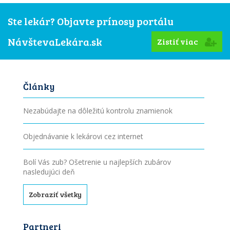
Ste lekár? Objavte prínosy portálu
NávštevaLekára.sk
Zistiť viac
Články
Nezabúdajte na dôležitú kontrolu znamienok
Objednávanie k lekárovi cez internet
Bolí Vás zub? Ošetrenie u najlepších zubárov
nasledujúci deň
Zobraziť všetky
Partneri