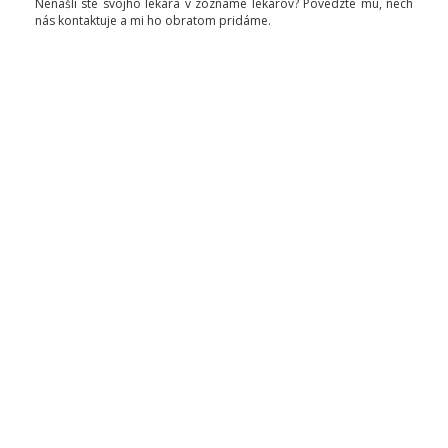
Nenašli ste svojho lekára v zozname lekárov? Povedzte mu, nech
nás kontaktuje a mi ho obratom pridáme.