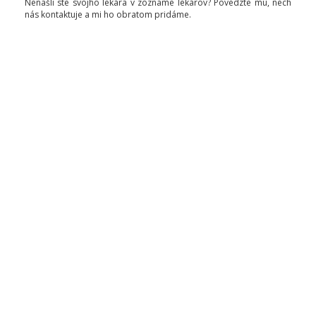
Nenašli ste svojho lekára v zozname lekárov? Povedzte mu, nech
nás kontaktuje a mi ho obratom pridáme.