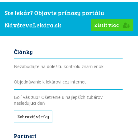
Ste lekár? Objavte prínosy portálu
NávštevaLekára.sk
Zistiť viac
Články
Nezabúdajte na dôležitú kontrolu znamienok
Objednávanie k lekárovi cez internet
Bolí Vás zub? Ošetrenie u najlepších zubárov
nasledujúci deň
Zobraziť všetky
Partneri