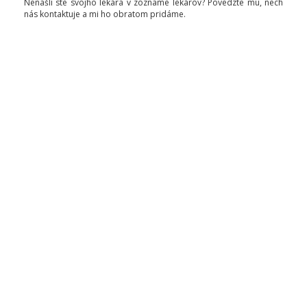
Nenašli ste svojho lekára v zozname lekárov? Povedzte mu, nech
nás kontaktuje a mi ho obratom pridáme.