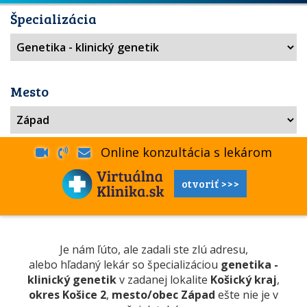
Špecializácia
Mesto
Online konzultácia s lekárom
otvoriť >>>
Je nám ľúto, ale zadali ste zlú adresu,
alebo hľadaný lekár so špecializáciou
genetika -
klinický genetik
v zadanej lokalite
Košický kraj
,
okres Košice 2
,
mesto/obec Západ
ešte nie je v