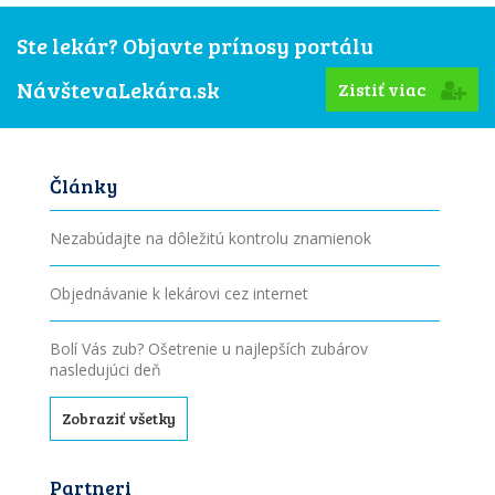
Ste lekár? Objavte prínosy portálu
NávštevaLekára.sk
Zistiť viac
Články
Nezabúdajte na dôležitú kontrolu znamienok
Objednávanie k lekárovi cez internet
Bolí Vás zub? Ošetrenie u najlepších zubárov
nasledujúci deň
Zobraziť všetky
Partneri