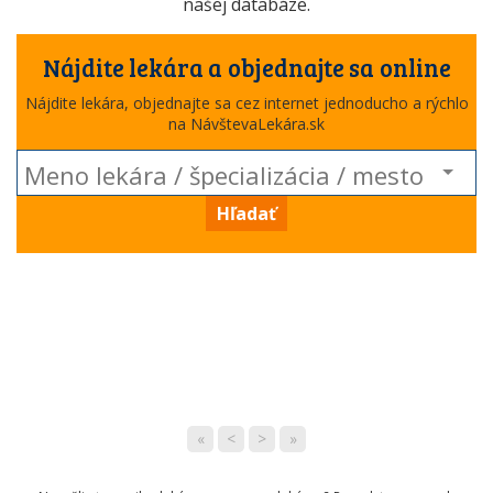
našej databáze.
Nájdite lekára a objednajte sa online
Nájdite lekára, objednajte sa cez internet jednoducho a rýchlo
na NávštevaLekára.sk
Hľadať
«
<
>
»