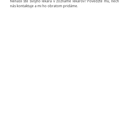
Nenašli ste svojho lekára v zozname lekárov? Povedzte mu, nech
nás kontaktuje a mi ho obratom pridáme.