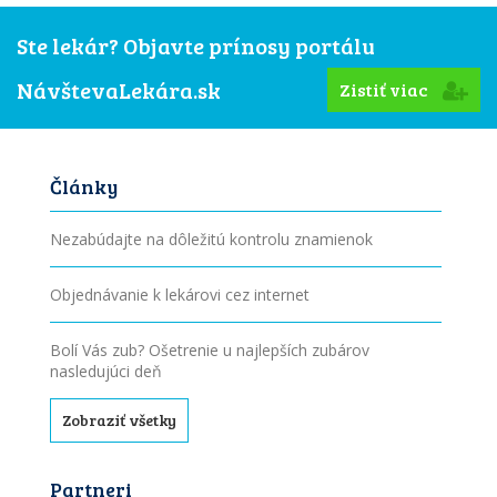
Ste lekár? Objavte prínosy portálu
NávštevaLekára.sk
Zistiť viac
Články
Nezabúdajte na dôležitú kontrolu znamienok
Objednávanie k lekárovi cez internet
Bolí Vás zub? Ošetrenie u najlepších zubárov
nasledujúci deň
Zobraziť všetky
Partneri