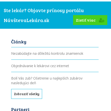
Ste lekár? Objavte prínosy portálu
NávštevaLekára.sk
Zistiť viac
Články
Nezabúdajte na dôležitú kontrolu znamienok
Objednávanie k lekárovi cez internet
Bolí Vás zub? Ošetrenie u najlepších zubárov
nasledujúci deň
Zobraziť všetky
Partneri