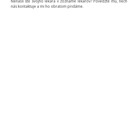
Nenašli ste svojho lekára v zozname lekárov? Povedzte mu, nech
nás kontaktuje a mi ho obratom pridáme.