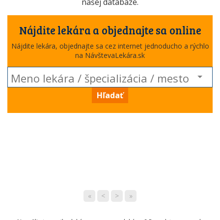
našej databáze.
Nájdite lekára a objednajte sa online
Nájdite lekára, objednajte sa cez internet jednoducho a rýchlo
na NávštevaLekára.sk
Hľadať
«
<
>
»