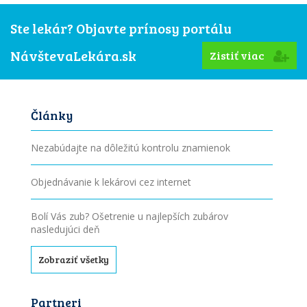
Ste lekár? Objavte prínosy portálu
NávštevaLekára.sk
Zistiť viac
Články
Nezabúdajte na dôležitú kontrolu znamienok
Objednávanie k lekárovi cez internet
Bolí Vás zub? Ošetrenie u najlepších zubárov
nasledujúci deň
Zobraziť všetky
Partneri