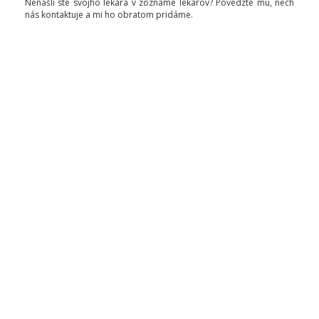
Nenašli ste svojho lekára v zozname lekárov? Povedzte mu, nech
nás kontaktuje a mi ho obratom pridáme.